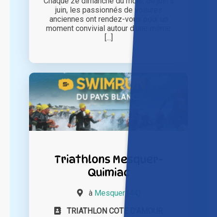
Chaque 2e dimanche du mois, de juin à
juin, les passionnés de voitures
anciennes ont rendez-vous pour un
moment convivial autour d'une même
[...]
Triathlons Mesquer-
Quimiac
à
Mesquer (44)
TRIATHLON COTE D'AMOUR