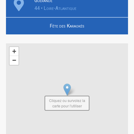
Guérande
44 • Loire-Atlantique
Fête des Karaokés
+
−
Cliquez ou survolez la
carte pour l'utiliser