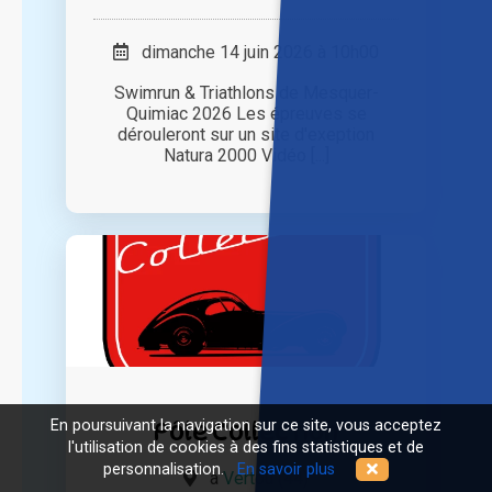
dimanche 14 juin 2026 à 10h00
Swimrun & Triathlons de Mesquer-
Quimiac 2026 Les épreuves se
dérouleront sur un site d'exeption
Natura 2000 Vidéo [...]
Pôle Collection
En poursuivant la navigation sur ce site, vous acceptez
l'utilisation de cookies à des fins statistiques et de
personnalisation.
En savoir plus
à
Vertou (44)