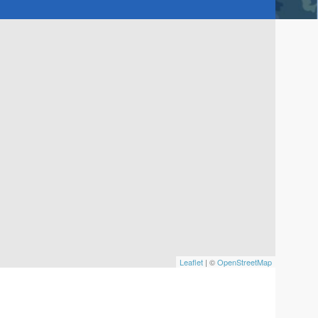
Leaflet
| ©
OpenStreetMap