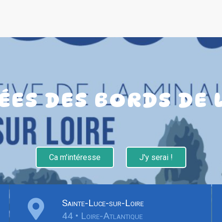
ÉES DES BORDS DE 
Ca m'intéresse
J'y serai !
Sainte-Luce-sur-Loire
44 • Loire-Atlantique