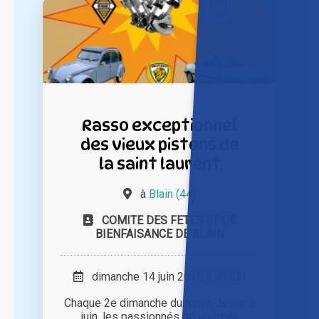
Rasso exceptionnel
des vieux pistons de
la saint laurent
à
Blain (44)
COMITE DES FETES ET DE
BIENFAISANCE DE BLAIN
dimanche 14 juin 2026 à 09h00
Chaque 2e dimanche du mois, de juin à
juin, les passionnés de voitures