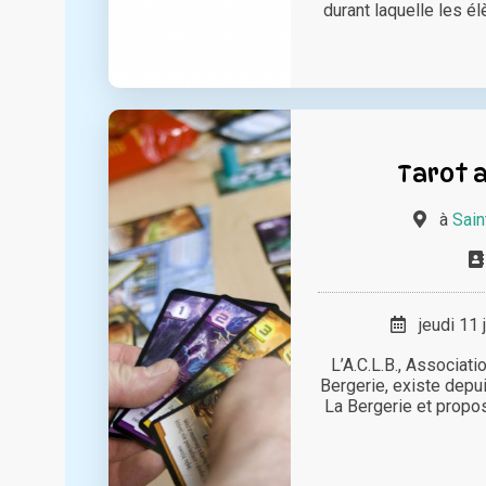
durant laquelle les é
Tarot a
à
Sain
jeudi 11 
L’A.C.L.B., Associati
Bergerie, existe depui
La Bergerie et propose