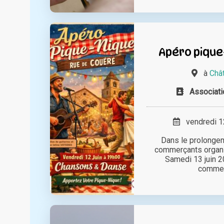
Apéro pique
à
Chât
Associat
vendredi 12
Dans le prolongem
commerçants organi
Samedi 13 juin 2
commerç