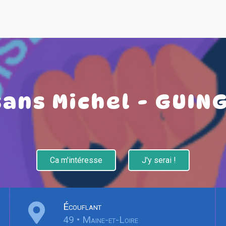
sans Michel - GUI
Ca m'intéresse
J'y serai !
Écouflant
49 • Maine-et-Loire