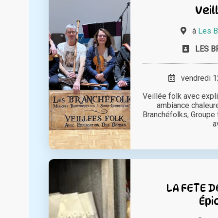
Veil
à
Les B
LES 
vendredi 12
Veillée folk avec exp
ambiance chaleure
Branchéfolks, Groupe 
a
LA FETE D
Épi