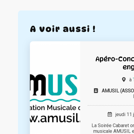
A voir aussi !
Apéro-Conc
en
à
AMUSIL (ASSO
jeudi 11 
La Soirée Cabaret or
musicale AMUSIL es