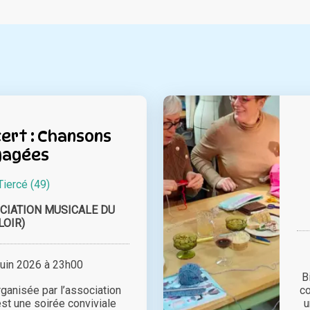
ert : Chansons
gagées
Tiercé (49)
CIATION MUSICALE DU
LOIR)
juin 2026 à 23h00
B
ganisée par l’association
co
t une soirée conviviale
u