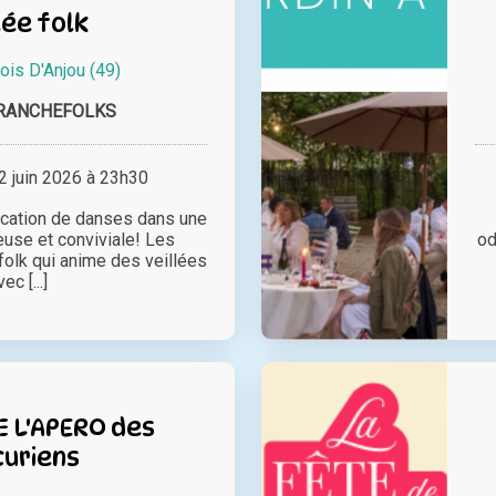
lée folk
ois D'Anjou (49)
BRANCHEFOLKS
 juin 2026 à 23h30
lication de danses dans une
use et conviviale! Les
od
folk qui anime des veillées
vec [...]
E L'APERO des
curiens