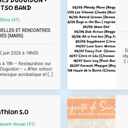
ITSO BAND
à
Blois (41)
UELLES ET RENCONTRES
ES (MARS)
E
 juin 2026 à 18h00
id
2 
 à 18h – Restauration sur
 Duguidon – « After school
wnesque acrobatique et [...]
thlon 5.0
aurent-Nouan (41)