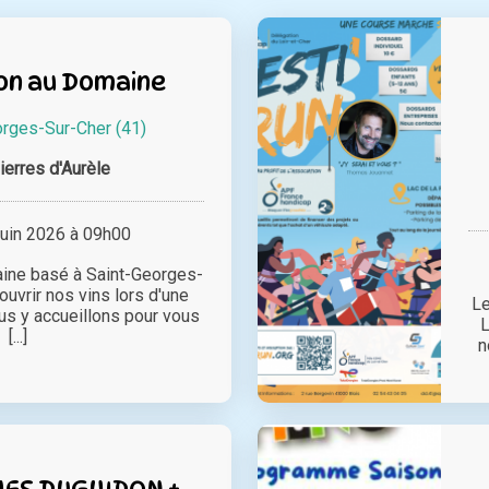
on au Domaine
orges-Sur-Cher (41)
ierres d'Aurèle
juin 2026 à 09h00
aine basé à Saint-Georges-
uvrir nos vins lors d'une
Le
us y accueillons pour vous
L
[...]
n
NES DUGUIDON +