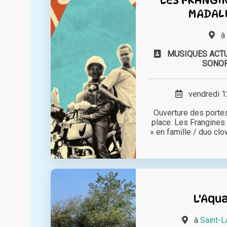
MADAL
MUSIQUES ACT
SONOR
vendredi 12
Ouverture des portes
place. Les Frangines
» en famille / duo clo
L'Aqua
à
Saint-L