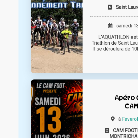
Saint Laur
samedi 13 
L’AQUATHLON est o
Triathlon de Saint Lau
Il se déroulera de 10h
Apéro 
CA
à
Faverol
CAM FOOT
MONTRICHA