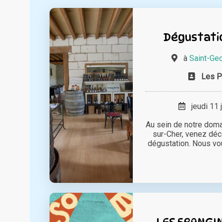
Dégustati
à
Saint-Ge
Les P
jeudi 11 
Au sein de notre dom
sur-Cher, venez déco
dégustation. Nous vo
LES FRANGI