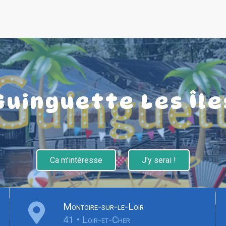
Guinguette Les Île
Ca m'intéresse
J'y serai !
Montoire-sur-le-Loir
41 • Loir-et-Cher