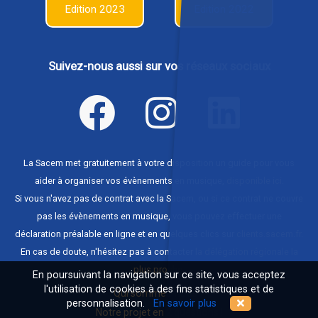
Edition 2023
Edition 2022
Suivez-nous aussi sur vos réseaux sociaux
La Sacem met gratuitement à votre disposition un guide pour vous
aider à organiser vos évènements en musique,
disponible ici
.
Si vous n'avez pas de contrat avec la Sacem, ou si ce contrat ne couvre
pas les évènements en musique, vous pouvez effectuer une
déclaration préalable en ligne et en quelques clics sur
clients.sacem.fr
.
En cas de doute, n'hésitez pas à contacter
la délégation régionale la
plus proche
.
En poursuivant la navigation sur ce site, vous acceptez
l'utilisation de cookies à des fins statistiques et de
Qui sommes-nous ?
personnalisation.
En savoir plus
Notre projet en 2 questions !