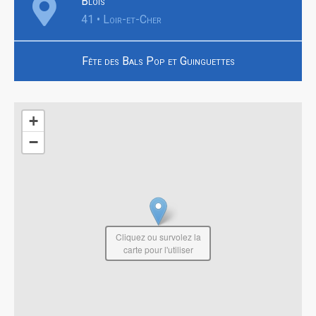
Blois
41 • Loir-et-Cher
Fête des Bals Pop et Guinguettes
+
−
Cliquez ou survolez la
carte pour l'utiliser