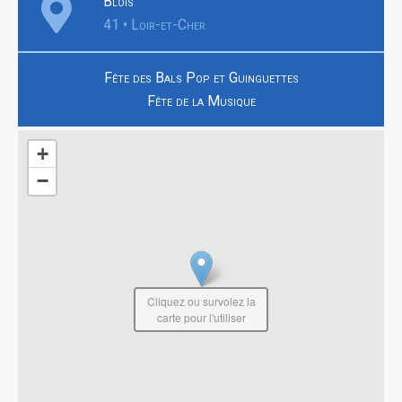
Blois
41 • Loir-et-Cher
Fête des Bals Pop et Guinguettes
Fête de la Musique
+
−
Cliquez ou survolez la
carte pour l'utiliser