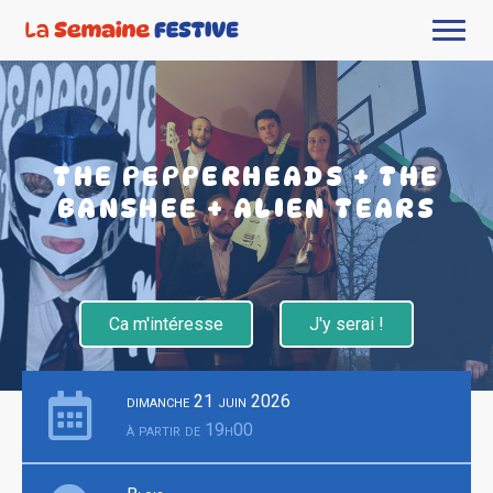
THE PEPPERHEADS + THE
BANSHEE + ALIEN TEARS
Ca m'intéresse
J'y serai !
dimanche 21 juin 2026
à partir de 19h00