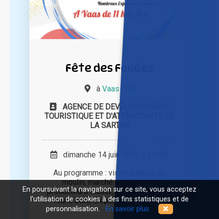
Fête des Fouées
à
Vaas (72)
AGENCE DE DEVELOPPEMENT
TOURISTIQUE ET D'ATTRACTIVITE DE
LA SARTHE
dimanche 14 juin 2026 à 11h00
Au programme : visite gratuite du
moulin, marché d'artisans et
En poursuivant la navigation sur ce site, vous acceptez
producteurs locaux, fouées cuites au
l'utilisation de cookies à des fins statistiques et de
four à bois, crêpes et buvette, [...]
personnalisation.
En savoir plus