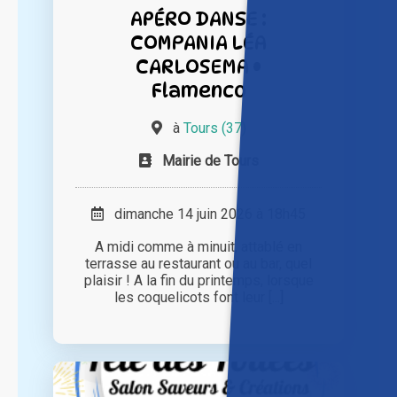
APÉRO DANSE :
COMPANIA LÉA
CARLOSEMA •
Flamenco
à
Tours (37)
Mairie de Tours
dimanche 14 juin 2026 à 18h45
A midi comme à minuit, attablé en
terrasse au restaurant ou au bar, quel
plaisir ! A la fin du printemps, lorsque
les coquelicots font leur [...]