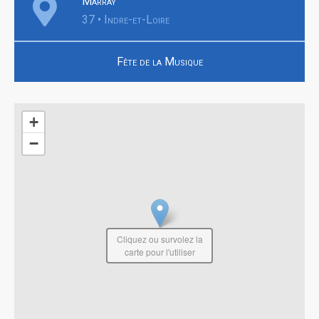
Marray
37 • Indre-et-Loire
Fête de la Musique
+
−
Cliquez ou survolez la
carte pour l'utiliser