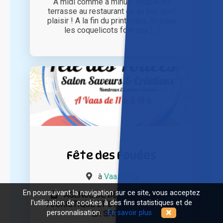
A midi comme à minuit, attablé en
terrasse au restaurant ou au bar, quel
plaisir ! A la fin du printemps, lorsque
les coquelicots font leur [...]
Fête des Fouées
à
Vaas (72)
En poursuivant la navigation sur ce site, vous acceptez
AGENCE DE DEVELOPPEMENT
l'utilisation de cookies à des fins statistiques et de
TOURISTIQUE ET D'ATTRACTIVITE DE
personnalisation.
En savoir plus
LA SARTHE