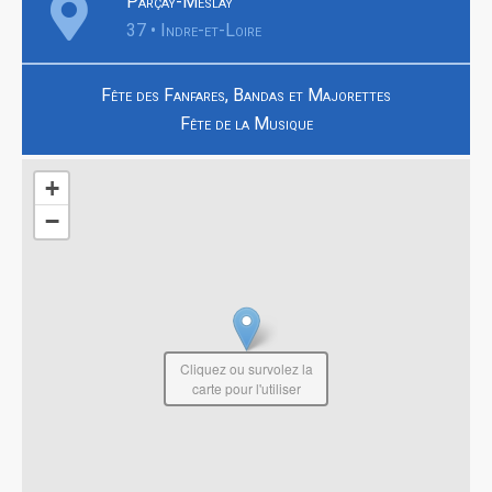
Parçay-Meslay
37 • Indre-et-Loire
Fête des Fanfares, Bandas et Majorettes
Fête de la Musique
+
−
Cliquez ou survolez la
carte pour l'utiliser