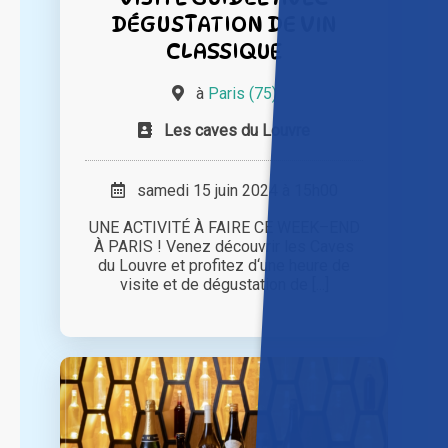
DÉGUSTATION DE VIN
CLASSIQUE
à
Paris (75)
Les caves du Louvre
samedi 15 juin 2024 à 15h00
UNE ACTIVITÉ À FAIRE CE WEEK–END
À PARIS ! Venez découvrir les Caves
du Louvre et profitez d‘une heure de
visite et de dégustation de [...]