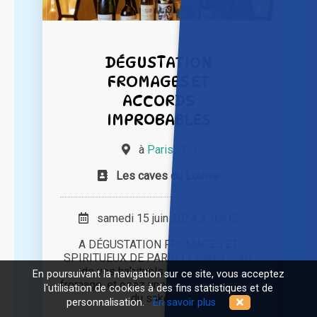
DÉGUSTATION
FROMAGES ET
ACCORDS
IMPROBABLES
à
Paris (75)
Les caves du Louvre
samedi 15 juin 2024 à 16h15
A DÉGUSTATION FROMAGES ET
SPIRITUEUX DE PARIS ! Libérez-vous
de vos habituels accords vin et
En poursuivant la navigation sur ce site, vous acceptez
fromage, et osez une expérience autour
l'utilisation de cookies à des fins statistiques et de
du saké, [...]
personnalisation.
En savoir plus