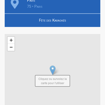
Paris
75 • Paris
Fête des Karaokés
+
−
Cliquez ou survolez la
carte pour l'utiliser