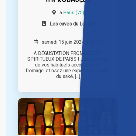
à
Paris (75)
Les caves du Louvre
samedi 15 juin 2024 à 16h15
A DÉGUSTATION FROMAGES ET
SPIRITUEUX DE PARIS ! Libérez-vous
de vos habituels accords vin et
fromage, et osez une expérience autour
du saké, [...]