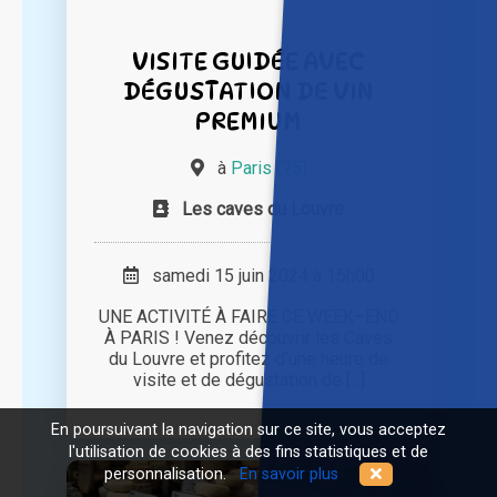
VISITE GUIDÉE AVEC
DÉGUSTATION DE VIN
PREMIUM
à
Paris (75)
Les caves du Louvre
samedi 15 juin 2024 à 15h00
UNE ACTIVITÉ À FAIRE CE WEEK–END
À PARIS ! Venez découvrir les Caves
du Louvre et profitez d‘une heure de
visite et de dégustation de [...]
En poursuivant la navigation sur ce site, vous acceptez
l'utilisation de cookies à des fins statistiques et de
personnalisation.
En savoir plus