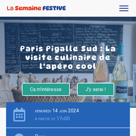
Paris Pigalle Sud : La
visite culinaire de
l'apéro cool
Ca m'intéresse
J'y serai !
vendredi 14 juin 2024
à partir de 17h00