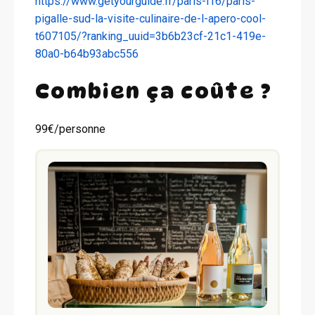
https://www.getyourguide.fr/paris-l16/paris-
pigalle-sud-la-visite-culinaire-de-l-apero-cool-
t607105/?ranking_uuid=3b6b23cf-21c1-419e-
80a0-b64b93abc556
Combien ça coûte ?
99€/personne