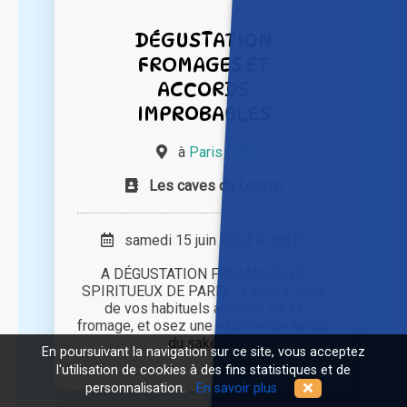
DÉGUSTATION
FROMAGES ET
ACCORDS
IMPROBABLES
à
Paris (75)
Les caves du Louvre
samedi 15 juin 2024 à 16h15
A DÉGUSTATION FROMAGES ET
SPIRITUEUX DE PARIS ! Libérez-vous
de vos habituels accords vin et
fromage, et osez une expérience autour
du saké, [...]
En poursuivant la navigation sur ce site, vous acceptez
l'utilisation de cookies à des fins statistiques et de
personnalisation.
En savoir plus