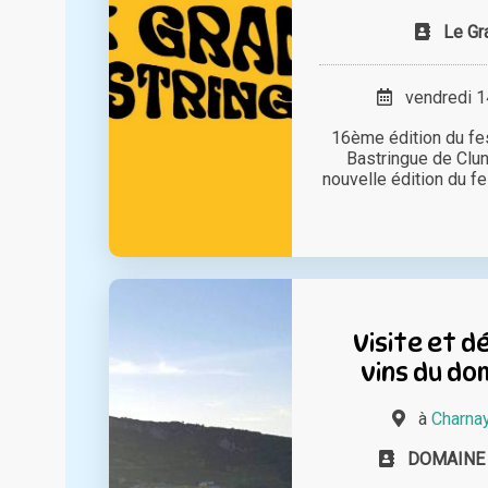
Le Gr
vendredi 14
16ème édition du fe
Bastringue de Clun
nouvelle édition du fe
Visite et d
vins du do
à
Charna
DOMAINE