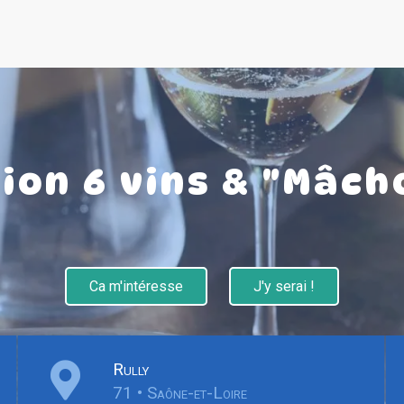
ion 6 vins & "Mâc
Ca m'intéresse
J'y serai !
Rully
71 • Saône-et-Loire