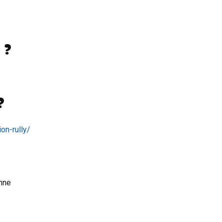
 ?
?
on-rully/
nne