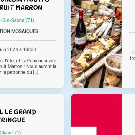
BRUIT MARRON
n-Sur-Saône (71)
TION MOSAÏQUES
juin 2024 à 19h00
C
fr
n, l'été, et LaPéniche invite
Bruit Marron ! Nous auront la
 la patronne du [...]
L LE GRAND
TRINGUE
Cluny (71)