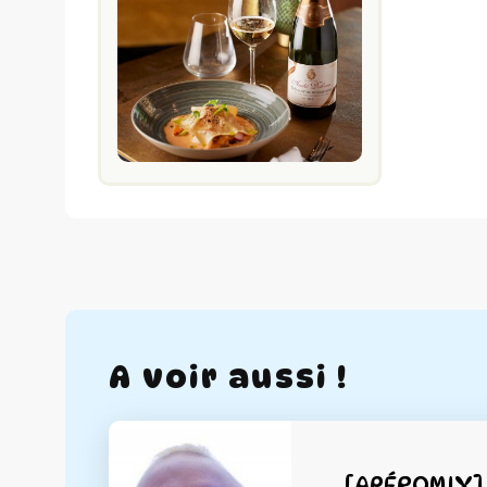
A voir aussi !
[APÉROMIX]