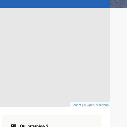
Leaflet
| ©
OpenStreetMap
Qui organise ?