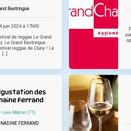
and Bastringue
 juin 2024 à 17h00
P
pa
stival de reggae Le Grand
op
y. Le Grand Bastringue :
stival reggae de Cluny ! Le
[...]
égustation des
maine Ferrand
y-Lès-Mâcon (71)
 NADINE FERRAND