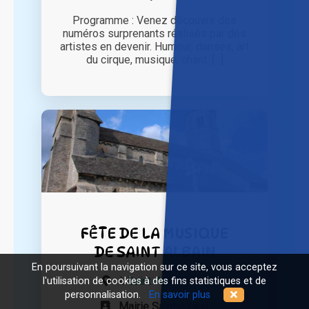
Programme : Venez découvrir des
numéros surprenants réalisés par des
artistes en devenir. Humour, danses, art
du cirque, musique, chant. [...]
FÊTE DE LA MUSIQUE
DE SAINT ALBAIN
En poursuivant la navigation sur ce site, vous acceptez
à
Saint-Albain (71)
l'utilisation de cookies à des fins statistiques et de
personnalisation.
En savoir plus
Mairie Saint Albain