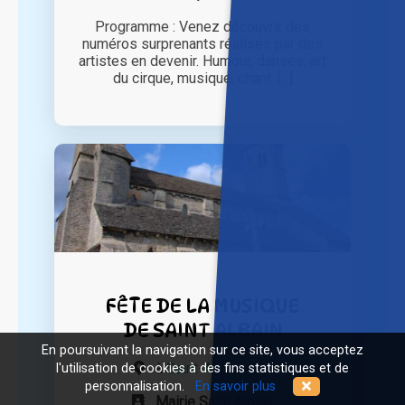
Programme : Venez découvrir des
numéros surprenants réalisés par des
artistes en devenir. Humour, danses, art
du cirque, musique, chant. [...]
FÊTE DE LA MUSIQUE
DE SAINT ALBAIN
En poursuivant la navigation sur ce site, vous acceptez
à
Saint-Albain (71)
l'utilisation de cookies à des fins statistiques et de
personnalisation.
En savoir plus
Mairie Saint Albain