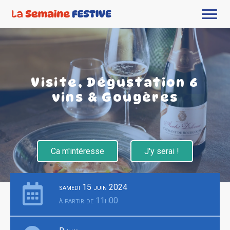
Visite, Dégustation 6
vins & Gougères
Ca m'intéresse
J'y serai !
samedi 15 juin 2024
à partir de 11h00