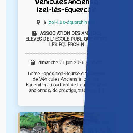
Véhicules Anciens à
Izel-lès-Equerchin
à
Izel-Lès-équerchin (62)
ASSOCIATION DES ANCIENS
ELEVES DE L' ECOLE PUBLIQUE D'IZEL
LES EQUERCHIN
dimanche 21 juin 2026 à 10h00
6ème Exposition-Bourse d’échanges
de Véhicules Anciens à Izel-lès-
Equerchin au sud-est de Lens. Voitures
anciennes, de prestige, tracteurs, [...]