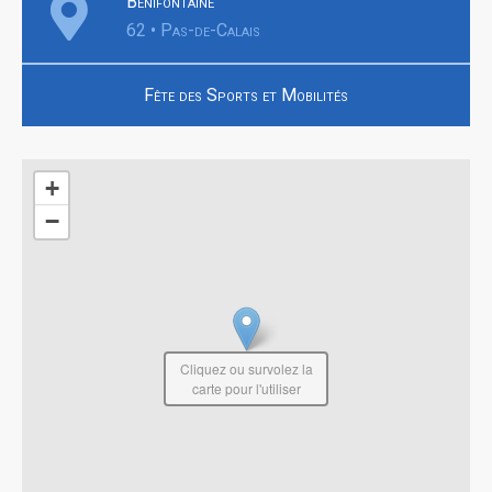
Bénifontaine
62 • Pas-de-Calais
Fête des Sports et Mobilités
+
−
Cliquez ou survolez la
carte pour l'utiliser