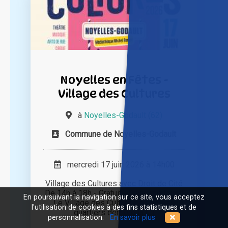
Noyelles en Fêtes -
Village des Cultures
à
Noyelles-Godault (62)
Commune de Noyelles-Godault
mercredi 17 juin 2026 à 14h00
Village des Cultures avec Droit de Cité
De 14h à 18h - Gratuit et ouvert à tous !
En poursuivant la navigation sur ce site, vous acceptez
Le Village des Cultures prend ses
l'utilisation de cookies à des fins statistiques et de
quartiers derrière la [...]
personnalisation.
En savoir plus