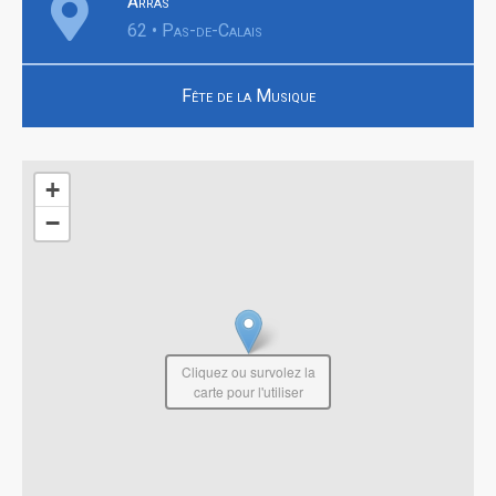
Arras
62 • Pas-de-Calais
Fête de la Musique
+
−
Cliquez ou survolez la
carte pour l'utiliser