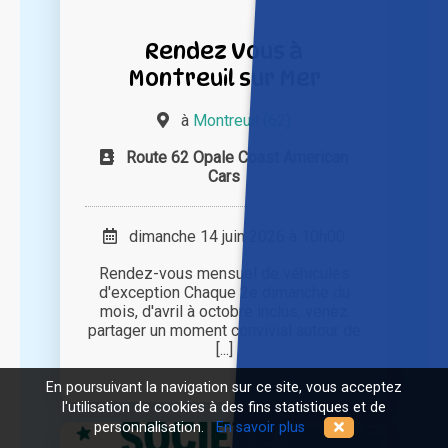
Rendez Vous à
Montreuil sur Mer
à
Montreuil (62)
Route 62 Opale Coast American
Cars
dimanche 14 juin 2026 à 10h00
Rendez-vous mensuel de véhicules
d'exception Chaque 2e dimanche du
mois, d'avril à octobre inclus, venez
partager un moment convivial autour de
[...]
En poursuivant la navigation sur ce site, vous acceptez
l'utilisation de cookies à des fins statistiques et de
personnalisation.
En savoir plus