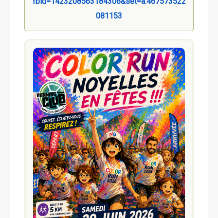
fbid=1423208563184306&set=a.467573522
081153