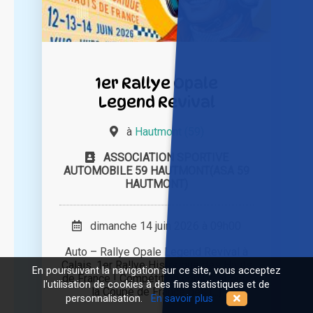
1er Rallye Opale
Legend Revival
à
Hautmont (59)
ASSOCIATION SPORTIVE
AUTOMOBILE 59 HAUTMONT(ASA 59
HAUTMONT)
dimanche 14 juin 2026 à 09h00
Auto – Rallye Opale Legend Revival à
Calais. 1er Rallye Historique des Hauts
En poursuivant la navigation sur ce site, vous acceptez
de France ! Compétition comptant pour
l'utilisation de cookies à des fins statistiques et de
la Coupe de France des [...]
personnalisation.
En savoir plus