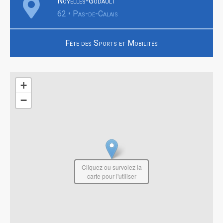
Noyelles-Godault
62 • Pas-de-Calais
Fête des Sports et Mobilités
+
−
Cliquez ou survolez la
carte pour l'utiliser