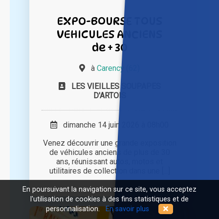
EXPO-BOURSE TOUS
VEHICULES ANCIENS
de + 30
à
Carency (62)
LES VIEILLES SOUPAPES
D'ARTOIS
dimanche 14 juin 2026 à 08h00
Venez découvrir une grande exposition
de véhicules anciens de plus de 30
ans, réunissant autos, motos et
utilitaires de collection dans une [...]
En poursuivant la navigation sur ce site, vous acceptez
l'utilisation de cookies à des fins statistiques et de
personnalisation.
En savoir plus