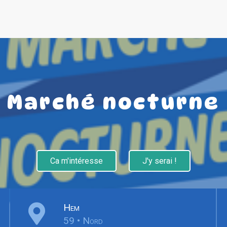
Marché nocturne
Ca m'intéresse
J'y serai !
Hem
59 • Nord