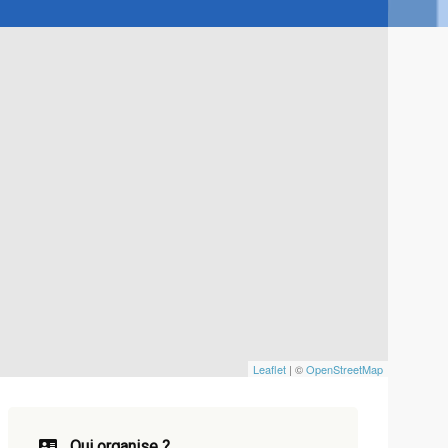
Leaflet
| ©
OpenStreetMap
Qui organise ?