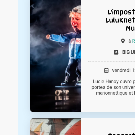
L'impost
LuluKnet
Mu
à
R
BIG 
vendredi 12
Lucie Hanoy ouvre 
portes de son univer
marionnettique et k