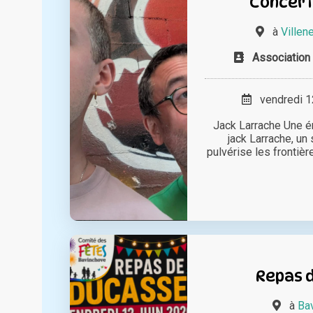
Concert 
à
Villen
Association
vendredi 12
Jack Larrache Une én
jack Larrache, un
pulvérise les frontièr
Repas 
à
Ba