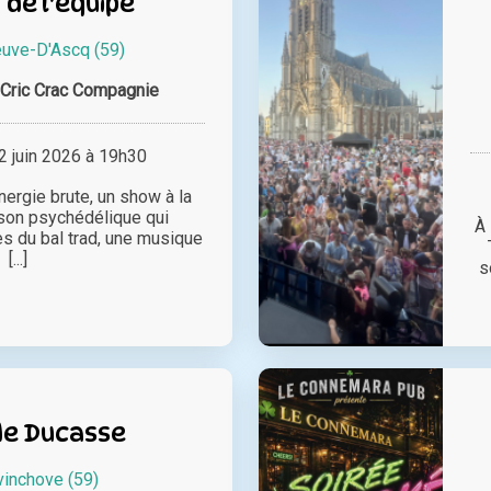
de l'équipe
euve-D'Ascq (59)
 Cric Crac Compagnie
 juin 2026 à 19h30
ergie brute, un show à la
 son psychédélique qui
À 
es du bal trad, une musique
[...]
s
de Ducasse
vinchove (59)