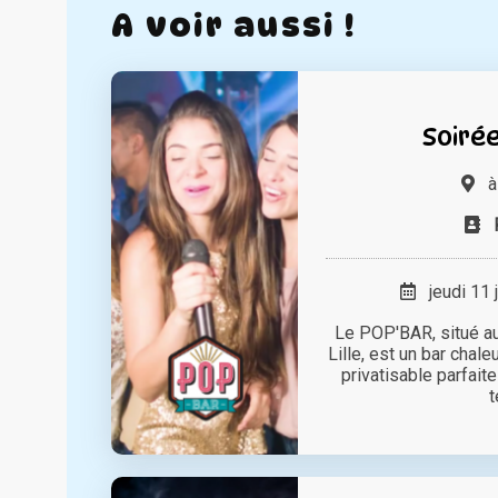
A voir aussi !
Soiré
jeudi 11 
Le POP'BAR, situé au
Lille, est un bar chal
privatisable parfai
t