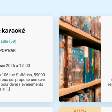
e karaoké
à
Lille (59)
POP'BAR
juin 2026 à 17h00
 106 rue Solférino, 59000
eureux qui propose une cave
te pour divers événements
re
els [...]