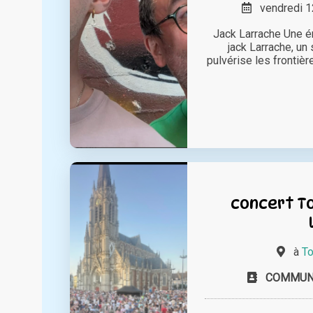
vendredi 12
Jack Larrache Une én
jack Larrache, un
pulvérise les frontièr
concert To
à
To
COMMUN