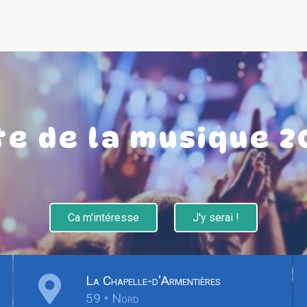
te de la musique 2
Ca m'intéresse
J'y serai !
La Chapelle-d'Armentières
59 • Nord