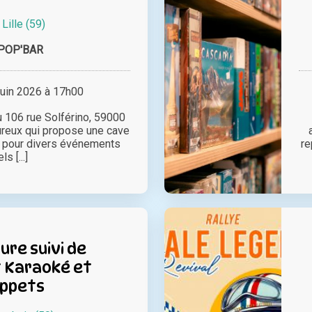
à
Lille (59)
POP'BAR
juin 2026 à 17h00
 106 rue Solférino, 59000
eureux qui propose une cave
te pour divers événements
re
els [...]
ure suivi de
 Karaoké et
ppets