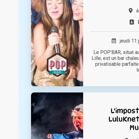
jeudi 11 
Le POP'BAR, situé au
Lille, est un bar chal
privatisable parfai
t
L'impost
LuluKnet
Mu