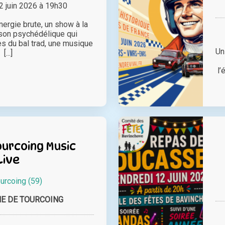
 juin 2026 à 19h30
ergie brute, un show à la
 son psychédélique qui
es du bal trad, une musique
Un
[...]
l’
urcoing Music
Live
urcoing (59)
E DE TOURCOING