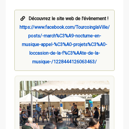
Découvrez le site web de l'évènement !
https://www.facebook.com/TourcoinglaVille/
posts/-march%C3%A9-nocturne-en-
musique-appel-%C3%A0-projets%C3%A0-
loccasion-de-la-f%C3%AAte-de-la-
musique-/1228444126063463/