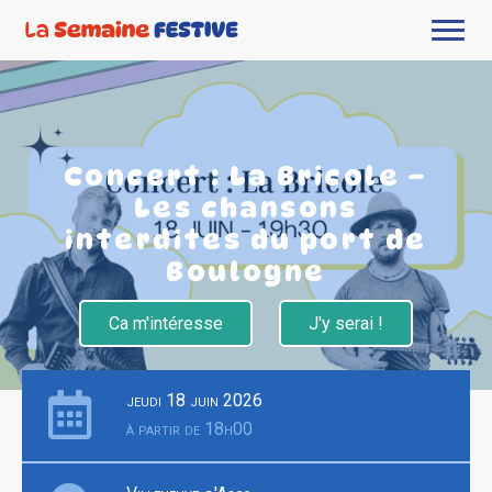
Concert : La Bricole –
Les chansons
interdites du port de
Boulogne
Ca m'intéresse
J'y serai !
jeudi 18 juin 2026
à partir de 18h00