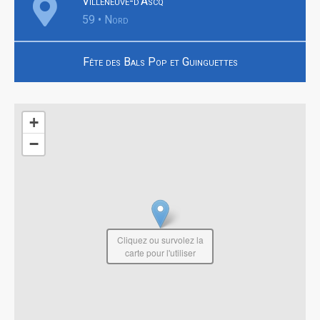
Villeneuve-d'Ascq
59 • Nord
Fête des Bals Pop et Guinguettes
+
−
Cliquez ou survolez la
carte pour l'utiliser