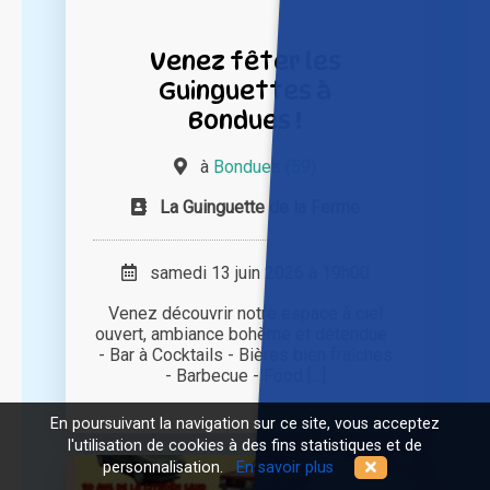
Venez fêter les
Guinguettes à
Bondues !
à
Bondues (59)
La Guinguette de la Ferme
samedi 13 juin 2026 à 19h00
Venez découvrir notre espace à ciel
ouvert, ambiance bohème et détendue :
- Bar à Cocktails - Bières bien fraîches
- Barbecue - Food [...]
En poursuivant la navigation sur ce site, vous acceptez
l'utilisation de cookies à des fins statistiques et de
personnalisation.
En savoir plus