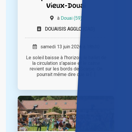
Vieux-Douai
à
Douai (59)
DOUAISIS AGGLO (CAD)
samedi 13 juin 2026 à 18h30
Le soleil baisse à l’horizon, le ballet de
la circulation s’apaise et le calme
revient sur les bords de Scarpe. On
pourrait même dire que la [...]