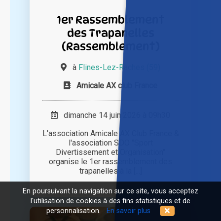
1er Rassemblement
des Trapanelles
(Rassemblement)
à
Flines-Lez-Raches (59)
Amicale AX club France
dimanche 14 juin 2026 à 09h30
L'association Amicale AX Club France &
l'association SDO "Sport
Divertissement et Organisation"
organise le 1er rassemblement des
trapanelles à la [...]
En poursuivant la navigation sur ce site, vous acceptez
l'utilisation de cookies à des fins statistiques et de
personnalisation.
En savoir plus