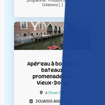
programme : Produits du terroir
Créations [...]
Apér'eau à bord des
bateaux
promenades du
Vieux-Douai
à
Douai (59)
DOUAISIS AGGLO (CAD)