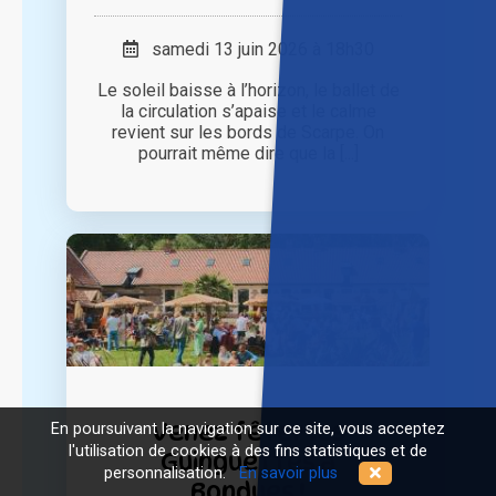
samedi 13 juin 2026 à 18h30
Le soleil baisse à l’horizon, le ballet de
la circulation s’apaise et le calme
revient sur les bords de Scarpe. On
pourrait même dire que la [...]
Venez fêter les
En poursuivant la navigation sur ce site, vous acceptez
l'utilisation de cookies à des fins statistiques et de
Guinguettes à
personnalisation.
En savoir plus
Bondues !