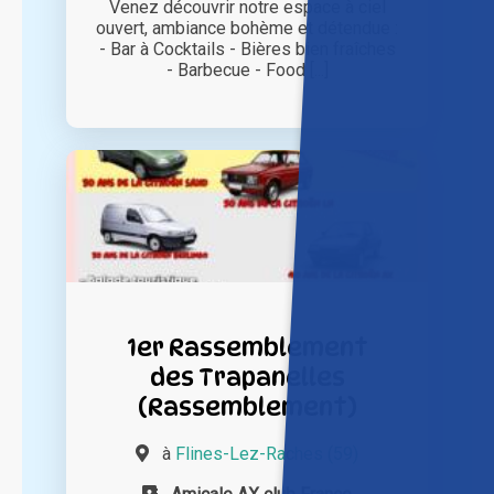
Venez découvrir notre espace à ciel
ouvert, ambiance bohème et détendue :
- Bar à Cocktails - Bières bien fraîches
- Barbecue - Food [...]
1er Rassemblement
des Trapanelles
(Rassemblement)
à
Flines-Lez-Raches (59)