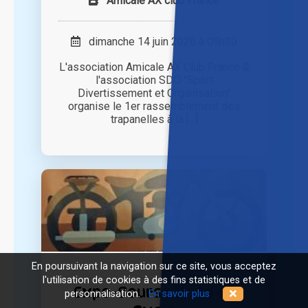
Amicale AX club France
dimanche 14 juin 2026 à 09h30
L'association Amicale AX Club France &
l'association SDO "Sport
Divertissement et Organisation"
organise le 1er rassemblement des
trapanelles à la [...]
En poursuivant la navigation sur ce site, vous acceptez
l'utilisation de cookies à des fins statistiques et de
Expo-Bourse Moto et
personnalisation.
En savoir plus