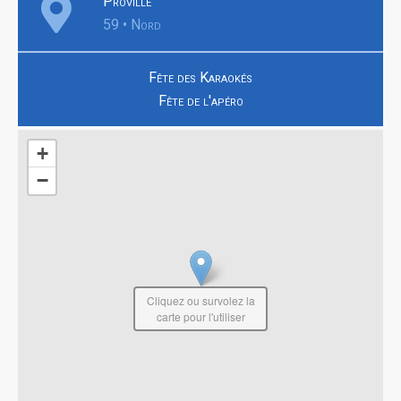
Proville
59 • Nord
Fête des Karaokés
Fête de l'apéro
+
−
Cliquez ou survolez la
carte pour l'utiliser