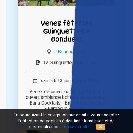
Venez fêter les
Guinguettes à
Bondues !
à
Bondues (59)
La Guinguette de la Ferme
samedi 13 juin 2026 à 19h00
Venez découvrir notre espace à ciel
ouvert, ambiance bohème et détendue :
- Bar à Cocktails - Bières bien fraîches
- Barbecue - Food [...]
En poursuivant la navigation sur ce site, vous acceptez
l'utilisation de cookies à des fins statistiques et de
personnalisation.
En savoir plus