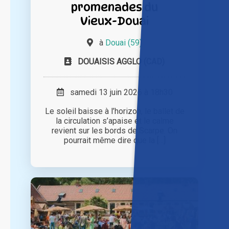
promenades du
Vieux-Douai
à
Douai (59)
DOUAISIS AGGLO (CAD)
samedi 13 juin 2026 à 18h30
Le soleil baisse à l’horizon, le ballet de
la circulation s’apaise et le calme
revient sur les bords de Scarpe. On
pourrait même dire que la [...]