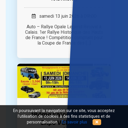
samedi 13 juin 2026 à 09h00
Auto – Rallye Opale Legend Revival à
Calais. 1er Rallye Historique des Hauts
de France ! Compétition comptant pour
la Coupe de France des [...]
En poursuivant la navigation sur ce site, vous acceptez
18éme Salon, Bourse,
l'utilisation de cookies à des fins statistiques et de
Expo Véhicules
personnalisation.
En savoir plus