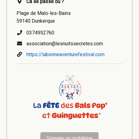
Ca se passe où ?
Plage de Malo-les-Bains
59140 Dunkerque
0374952760
association@lesnuitssecretes.com
https://labonneaventurefestival.com
Signaler un problème