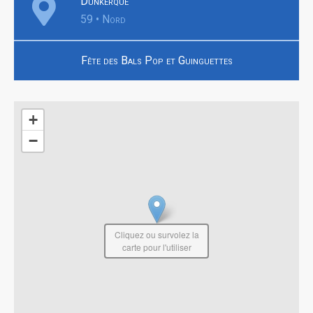
Dunkerque
59 • Nord
Fête des Bals Pop et Guinguettes
+
−
Cliquez ou survolez la
carte pour l'utiliser