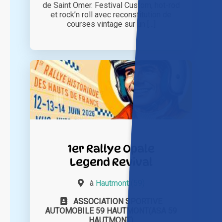
de Saint Omer. Festival Custom, hot-rod
et rock’n roll avec reconstitution de
courses vintage sur un [...]
1er Rallye Opale
Legend Revival
à
Hautmont (59)
ASSOCIATION SPORTIVE
AUTOMOBILE 59 HAUTMONT(ASA 59
HAUTMONT)