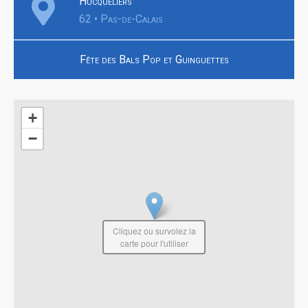
Hucqueliers
62 • Pas-de-Calais
Fête des Bals Pop et Guinguettes
+
−
Cliquez ou survolez la
carte pour l'utiliser