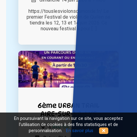
https://touslesviolonsdumonde.fr/ Le
premier Festival de violon de Quilen se
tiendra les 12, 13 et 14 juin 2026. Ce
nouveau festival a pour [...]
6ème URBAN TRAIL
AIRE-SUR-LA-LYS
En poursuivant la navigation sur ce site, vous acceptez
l'utilisation de cookies à des fins statistiques et de
à
Aire-Sur-La-Lys (62)
personnalisation.
En savoir plus