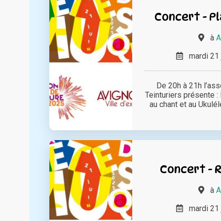
Concert - Pl
à
A
mardi 21 
De 20h à 21h l’ass
Teinturiers présente :
au chant et au Ukulélé
Concert - 
à
A
mardi 21 