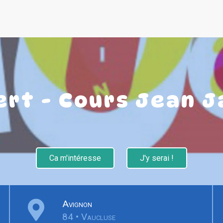
ert - Cours Jean J
Ca m'intéresse
J'y serai !
Avignon
84 • Vaucluse