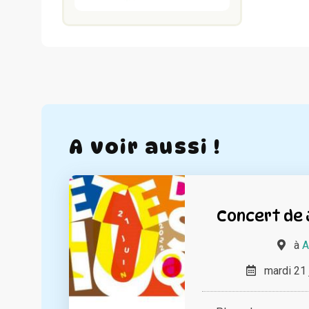
A voir aussi !
Concert de
à
A
mardi 21 