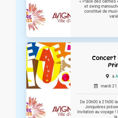
« Place des carmes 
et swing manouche
constitué de musi-
varié
Concert -
Pri
à
A
mardi 21 
De 20h00 à 21h00 la
Jonquières présen
Invitation au voyage 
la 