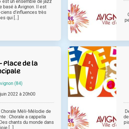
» est un ensemble de jazz
 basé à Avignon. Il est
ciens d’influences très
es qui [...]
pe
 Place de la
ncipale
vignon (84)
juin 2022 à 20h00
 Chorale Méli-Mélodie de
De
te : Chorale a cappella
de
! Des chants du monde dans
pi
joie [...]