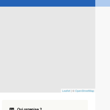
Leaflet
| ©
OpenStreetMap
Qui organise ?