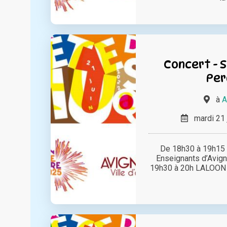
Concert - S
Per
à
A
mardi 21 
De 18h30 à 19h15
Enseignants d’Avign
19h30 à 20h LALOON pr