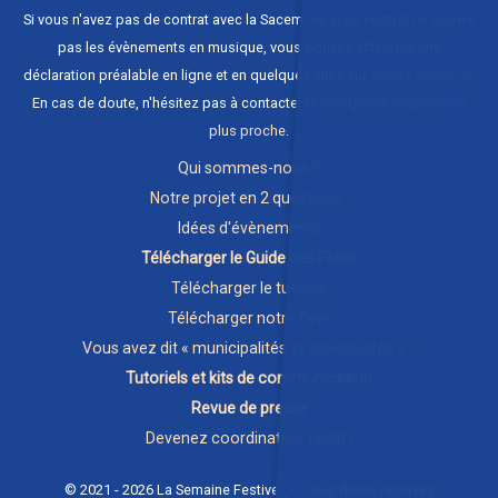
Si vous n'avez pas de contrat avec la Sacem, ou si ce contrat ne couvre
pas les évènements en musique, vous pouvez effectuer une
déclaration préalable en ligne et en quelques clics sur
clients.sacem.fr
.
En cas de doute, n'hésitez pas à contacter
la délégation régionale la
plus proche
.
Qui sommes-nous ?
Notre projet en 2 questions !
Idées d'évènements
Télécharger le Guide des Fêtes
Télécharger le tutoriel
Télécharger notre flyer
Vous avez dit « municipalités et collectivités » ?
Tutoriels et kits de communication
Revue de presse
Devenez coordinateur festif !
© 2021 - 2026 La Semaine Festive • Tous droits réservés