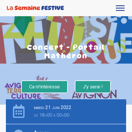
Concert - Portail
Mathéron
Ca m'intéresse
J'y serai !
mardi 21 juin 2022
de 18h00 à 00h00