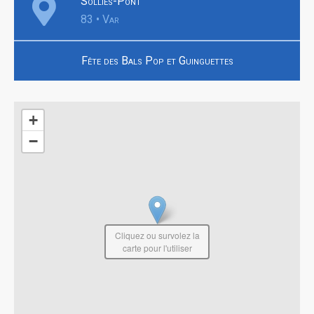
Solliès-Pont
83 • Var
Fête des Bals Pop et Guinguettes
+
−
Cliquez ou survolez la
carte pour l'utiliser