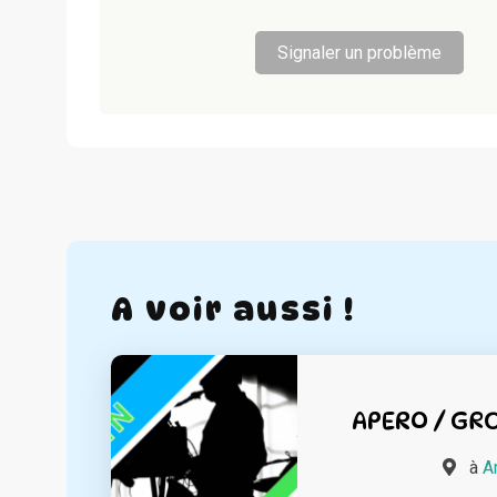
Signaler un problème
A voir aussi !
APERO / GR
à
A