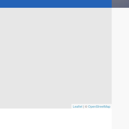
Leaflet
| ©
OpenStreetMap