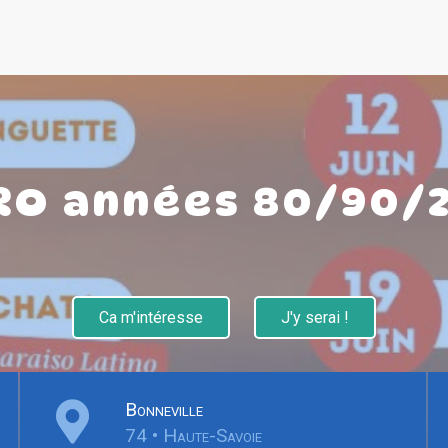
RO années 80/90/
Ca m'intéresse
J'y serai !
Bonneville
74 • Haute-Savoie