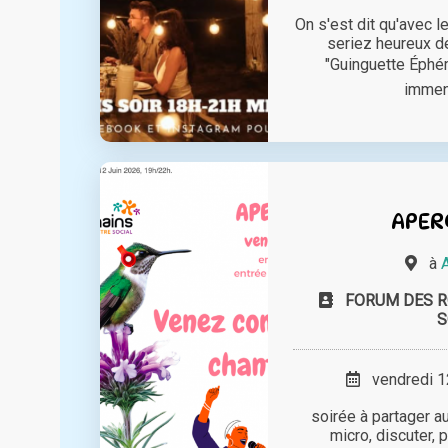
On s'est dit qu'avec 
seriez heureux de
"Guinguette Éphé
immens
APER
à
FORUM DES 
S
vendredi 12
soirée à partager au
micro, discuter,