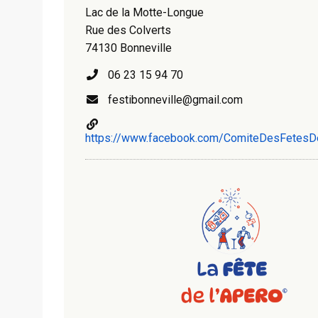
Lac de la Motte-Longue
Rue des Colverts
74130 Bonneville
06 23 15 94 70
festibonneville@gmail.com
https://www.facebook.com/ComiteDesFetesDe