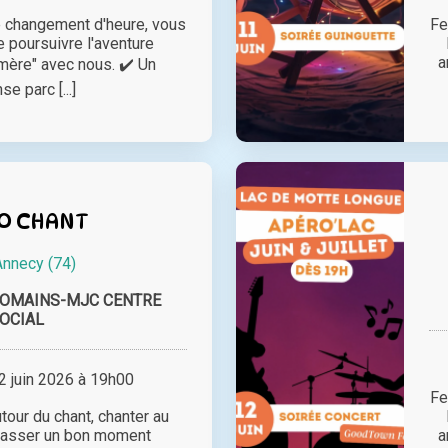
le changement d'heure, vous
Fe
 poursuivre l'aventure
a
mère" avec nous. ✔️ Un
e parc [...]
O CHANT
Annecy (74)
ROMAINS-MJC CENTRE
OCIAL
 juin 2026 à 19h00
Fe
tour du chant, chanter au
 passer un bon moment
a