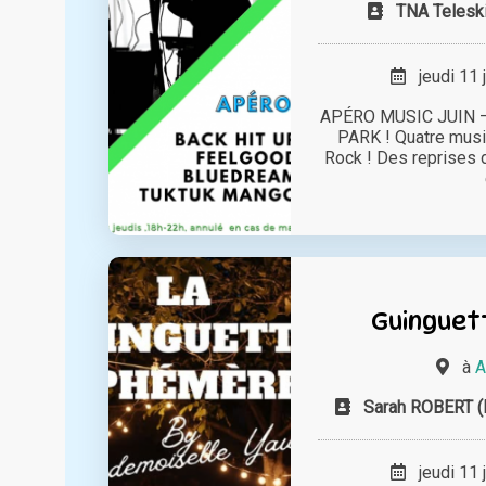
TNA Teleski
jeudi 11 
APÉRO MUSIC JUIN –
PARK ! Quatre music
Rock ! Des reprises 
Guinguet
à
A
Sarah ROBERT 
jeudi 11 