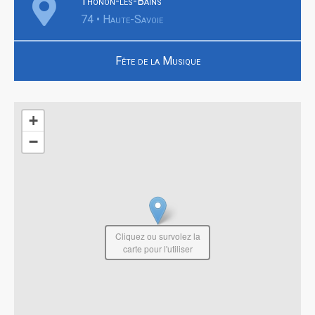
Thonon-les-Bains
74 • Haute-Savoie
Fête de la Musique
+
−
Cliquez ou survolez la
carte pour l'utiliser