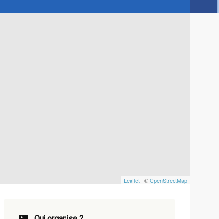
Leaflet
| ©
OpenStreetMap
Qui organise ?