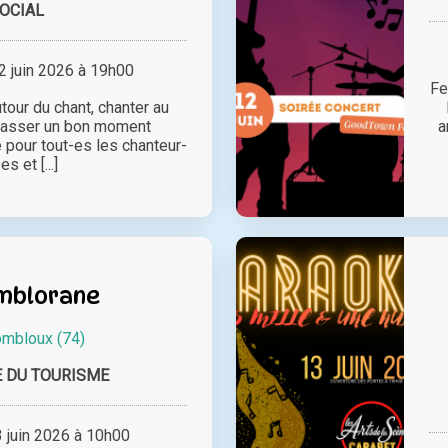
OCIAL
 juin 2026 à 19h00
Fe
tour du chant, chanter au
 passer un bon moment
a
 pour tout-es les chanteur-
s et [...]
mblorane
mbloux (74)
E DU TOURISME
juin 2026 à 10h00