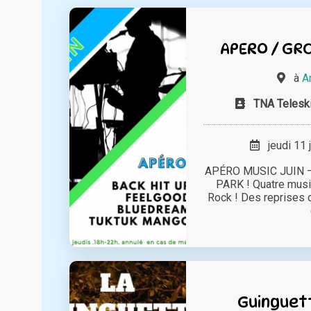
APERO / GR
à
A
TNA Teleski
jeudi 11 
APÉRO MUSIC JUIN –
PARK ! Quatre music
Rock ! Des reprises 
Guinguet