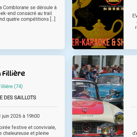
la Comblorane se déroule à
k-end consacré au trail.
E
 quatre compétitions [...]
 Fillière
Fillière (74)
E DES SAILLOTS
juin 2026 à 19h00
irée festive et conviviale,
 chaleureuse et pleine
d’