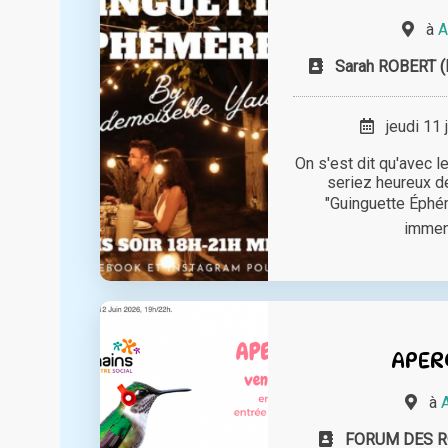
à
A
Sarah ROBERT 
jeudi 11 
On s'est dit qu'avec 
seriez heureux de
"Guinguette Éphé
immens
APER
à
FORUM DES 