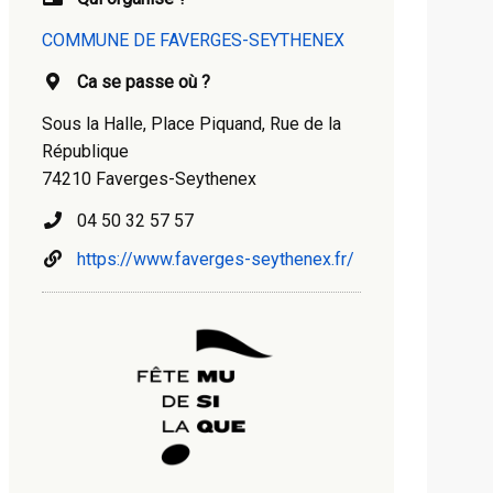
COMMUNE DE FAVERGES-SEYTHENEX
Ca se passe où ?
Sous la Halle, Place Piquand, Rue de la
République
74210 Faverges-Seythenex
04 50 32 57 57
https://www.faverges-seythenex.fr/