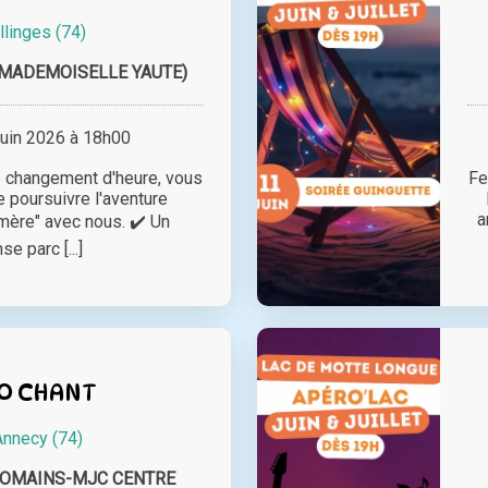
llinges (74)
(MADEMOISELLE YAUTE)
juin 2026 à 18h00
le changement d'heure, vous
Fe
 poursuivre l'aventure
a
mère" avec nous. ✔️ Un
e parc [...]
O CHANT
Annecy (74)
ROMAINS-MJC CENTRE