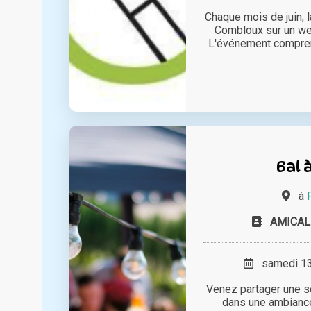
Chaque mois de juin, 
Combloux sur un wee
L'événement comprend
Bal à
à
AMICAL
samedi 13 
Venez partager une so
dans une ambiance