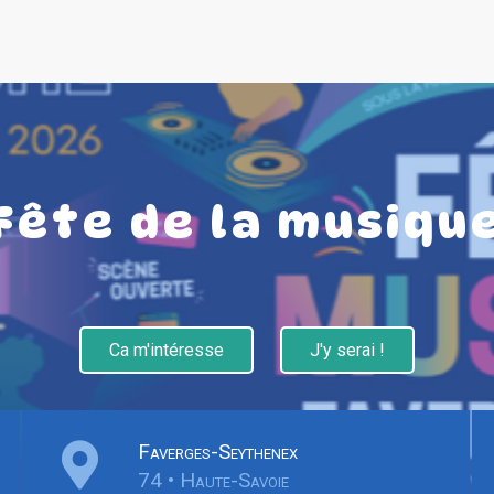
Fête de la musiqu
Ca m'intéresse
J'y serai !
Faverges-Seythenex
74 • Haute-Savoie