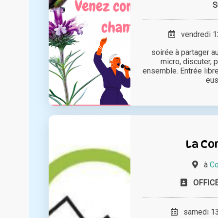
S
vendredi 12
soirée à partager au
micro, discuter,
ensemble. Entrée libre
euse
La Co
à
Co
OFFIC
samedi 13 