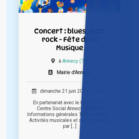
Concert : blues, jazz,
rock - Fête de la
Musique
à
Annecy (74)
Mairie d'Annecy
dimanche 21 juin 2026 à 16h30
En partenariat avec le CAIRN MJC
Centre Social Annecy Meythet
Informations générales 16h30-19h00 –
Activités musicales et scène ouverte
par [...]