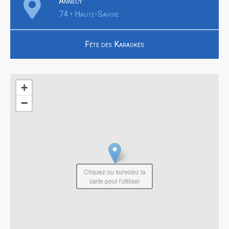
Annecy
74 • Haute-Savoie
Fête des Karaokés
+
−
Cliquez ou survolez la
carte pour l'utiliser