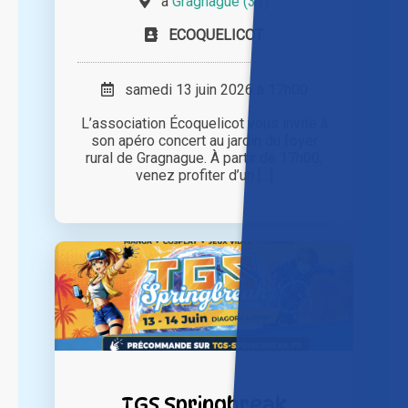
à
Gragnague (31)
ECOQUELICOT
samedi 13 juin 2026 à 17h00
L’association Écoquelicot vous invite à
son apéro concert au jardin du foyer
rural de Gragnague. À partir de 17h00,
venez profiter d’un [...]
TGS Springbreak