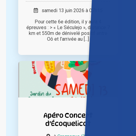
samedi 13 juin 2026 à 07h15
Pour cette 6e édition, il y aura 4
épreuves : > « Le Séculejo », distance 7
km et 550m de dénivelé positif entre
Oô et l’arrivée au [...]
Apéro Concert
d'Écoquelicot