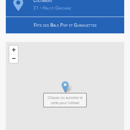
Colomiers
31 • Haute-Garonne
Fête des Bals Pop et Guinguettes
+
−
Cliquez ou survolez la
carte pour l'utiliser