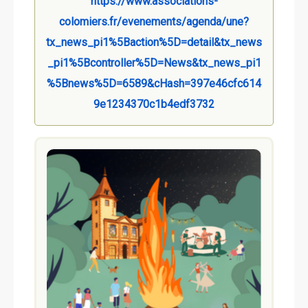
https://www.associations-
colomiers.fr/evenements/agenda/une?
tx_news_pi1%5Baction%5D=detail&tx_news
_pi1%5Bcontroller%5D=News&tx_news_pi1
%5Bnews%5D=6589&cHash=397e46cfc614
9e1234370c1b4edf3732