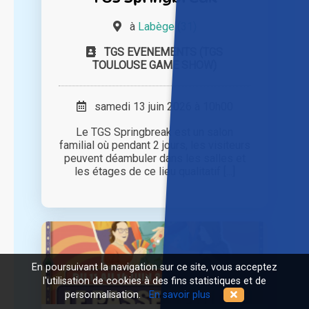
à
Labège (31)
TGS EVENEMENTS (TGS
TOULOUSE GAME SHOW)
samedi 13 juin 2026 à 10h00
Le TGS Springbreak est un salon
familial où pendant 2 jours, les visiteurs
peuvent déambuler dans les salles et
les étages de ce lieu qualitatif [...]
En poursuivant la navigation sur ce site, vous acceptez
l'utilisation de cookies à des fins statistiques et de
personnalisation.
En savoir plus