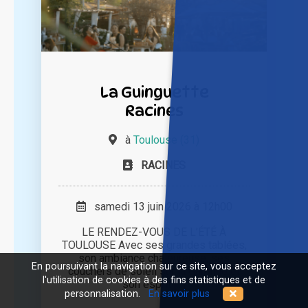
La Guinguette
Racines
à
Toulouse (31)
RACINES
samedi 13 juin 2026 à 12h00
LE RENDEZ-VOUS DE L’ÉTÉ À
TOULOUSE Avec ses grandes tablées,
son ambiance chaleureuse, ses
En poursuivant la navigation sur ce site, vous acceptez
couchers de soleil sur la Garonne et
l'utilisation de cookies à des fins statistiques et de
son esprit [...]
personnalisation.
En savoir plus