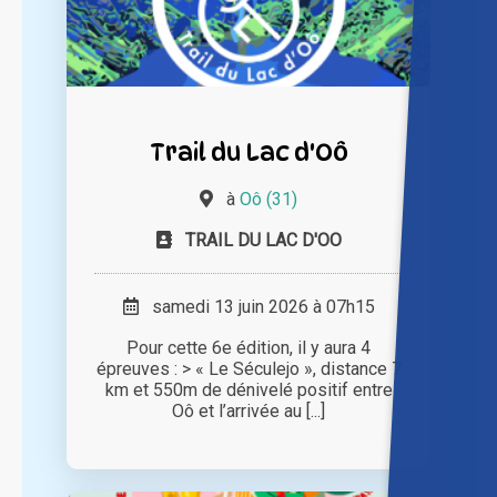
Trail du Lac d'Oô
à
Oô (31)
TRAIL DU LAC D'OO
samedi 13 juin 2026 à 07h15
Pour cette 6e édition, il y aura 4
épreuves : > « Le Séculejo », distance 7
km et 550m de dénivelé positif entre
Oô et l’arrivée au [...]