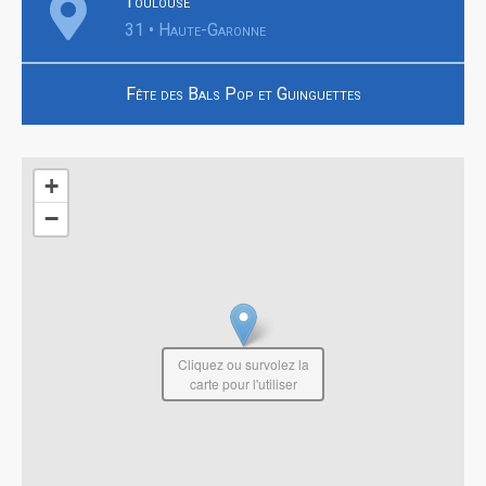
Toulouse
31 • Haute-Garonne
Fête des Bals Pop et Guinguettes
+
−
Cliquez ou survolez la
carte pour l'utiliser