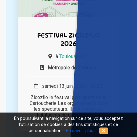
FESTIVAL ZICOZILO
2026
à
Toulouse (31)
Métropole de Toulouse
samedi 13 juin 2026 à 19h00
Zicozilo le festival participatif de la
Cartoucherie Les organisateurs sont
les spectateurs. Il est ouvert aux
habitant·es du quartier, leur [...]
En poursuivant la navigation sur ce site, vous acceptez
l'utilisation de cookies à des fins statistiques et de
personnalisation.
En savoir plus