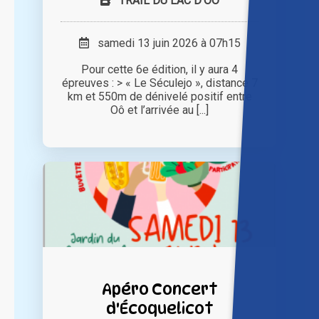
TRAIL DU LAC D'OO
samedi 13 juin 2026 à 07h15
Pour cette 6e édition, il y aura 4
épreuves : > « Le Séculejo », distance 7
km et 550m de dénivelé positif entre
Oô et l’arrivée au [...]
Apéro Concert
d'Écoquelicot