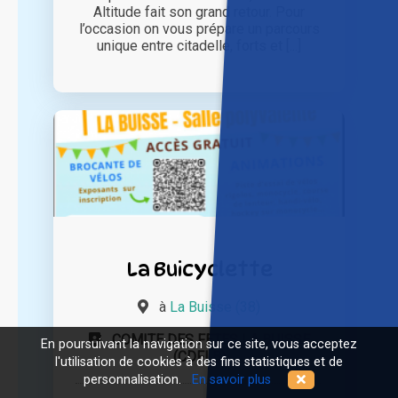
Altitude fait son grand retour. Pour
l’occasion on vous prépare un parcours
unique entre citadelle, forts et [...]
La Buicyclette
à
La Buisse (38)
COMITE DES FETES LA BUISSE
En poursuivant la navigation sur ce site, vous acceptez
(CDFLB)
l'utilisation de cookies à des fins statistiques et de
personnalisation.
En savoir plus