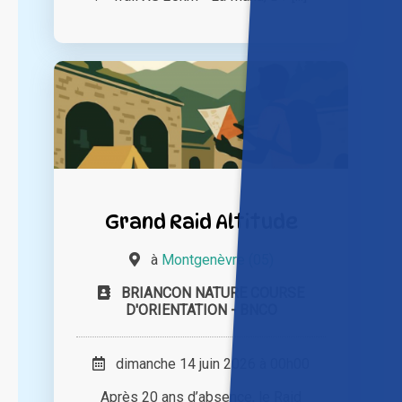
Grand Raid Altitude
à
Montgenèvre (05)
BRIANCON NATURE COURSE
D'ORIENTATION - BNCO
dimanche 14 juin 2026 à 00h00
Après 20 ans d’absence, le Raid