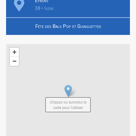
Eybens
38 • Isère
Fête des Bals Pop et Guinguettes
+
−
Cliquez ou survolez la
carte pour l'utiliser