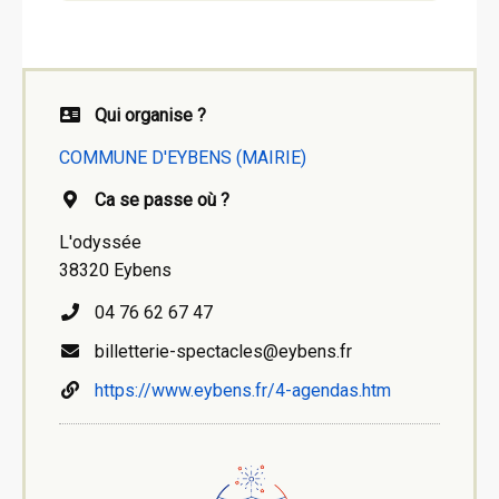
Qui organise ?
COMMUNE D'EYBENS (MAIRIE)
Ca se passe où ?
L'odyssée
38320 Eybens
04 76 62 67 47
billetterie-spectacles@eybens.fr
https://www.eybens.fr/4-agendas.htm