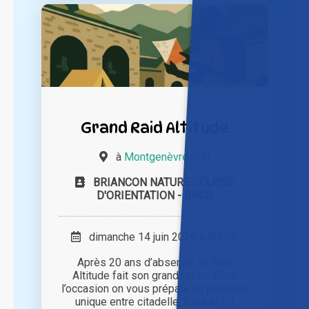
Grand Raid Altitude
à
Montgenèvre (05)
BRIANCON NATURE COURSE
D'ORIENTATION - BNCO
dimanche 14 juin 2026 à 00h00
Après 20 ans d’absence, le Raid
Altitude fait son grand retour. Pour
l’occasion on vous prépare un parcours
unique entre citadelle, forts et [...]