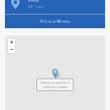
Eybens
38 • Isère
Fête de la Musique
+
−
Cliquez ou survolez la
carte pour l'utiliser