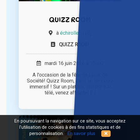
QUIZZ ROOM
à
échirolles (38)
QUIZZ ROOM
mardi 16 juin 2026 à 10h00
A l'occasion de la fête des jeux de
Société! Quizz Room, c’est le 1er quizz
immersif ! Sur un plateau, comme à la
télé, venez affronter [...]
En poursuivant la navigation sur ce site, vous acceptez
l'utilisation de cookies à des fins statistiques et de
personnalisation.
En savoir plus