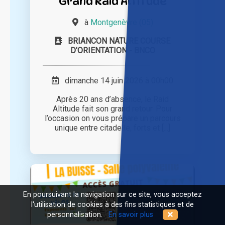
Grand Raid Altitude
à
Montgenèvre (05)
BRIANCON NATURE COURSE
D'ORIENTATION - BNCO
dimanche 14 juin 2026 à 00h00
Après 20 ans d’absence, le Raid
Altitude fait son grand retour. Pour
l’occasion on vous prépare un parcours
unique entre citadelle, forts et [...]
En poursuivant la navigation sur ce site, vous acceptez
l'utilisation de cookies à des fins statistiques et de
personnalisation.
En savoir plus