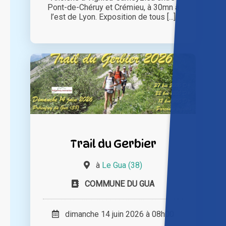
Pont-de-Chéruy et Crémieu, à 30mn à
l’est de Lyon. Exposition de tous [...]
Trail du Gerbier
à
Le Gua (38)
COMMUNE DU GUA
dimanche 14 juin 2026 à 08h00