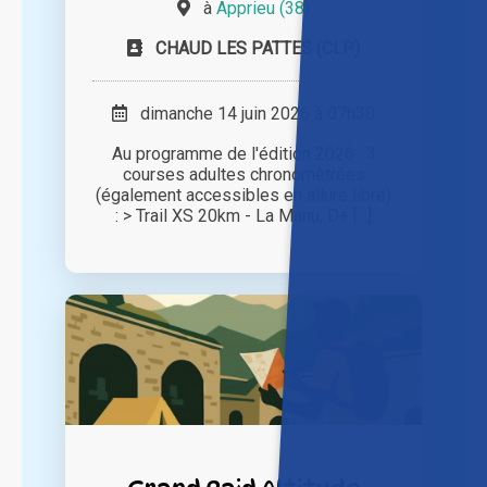
à
Apprieu (38)
CHAUD LES PATTES (CLP)
dimanche 14 juin 2026 à 07h30
Au programme de l'édition 2026 : 3
courses adultes chronomètrées
(également accessibles en allure libre)
: > Trail XS 20km - La Manu, D+ [...]