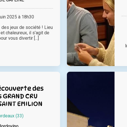
juin 2025 à 18h30
e des jeux de société ! Lieu
 et chaleureux, il s’agit de
our vous divertir [...]
l
écouverte des
s GRAND CRU
SAINT EMILION
ordeaux (33)
Bordovino