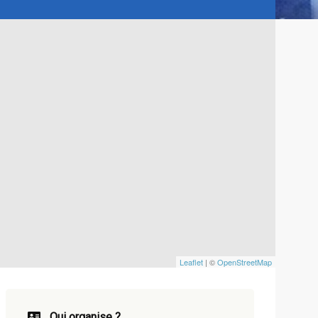
Leaflet
| ©
OpenStreetMap
Qui organise ?