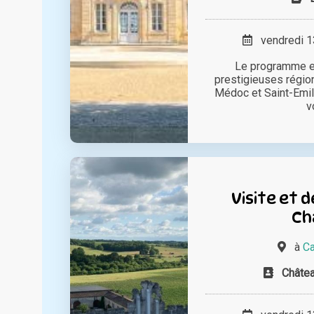
vendredi 13
Le programme e
prestigieuses région
Médoc et Saint-Emili
vo
Visite et 
Ch
à
Ca
Châte