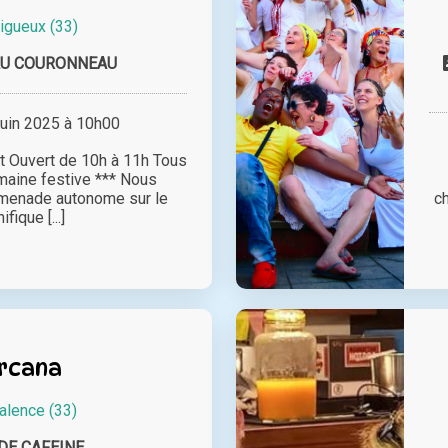
igueux (33)
AU COURONNEAU
juin 2025 à 10h00
et Ouvert de 10h à 11h Tous
emaine festive *** Nous
menade autonome sur le
c
fique [...]
rcana
alence (33)
DE CAFEINE