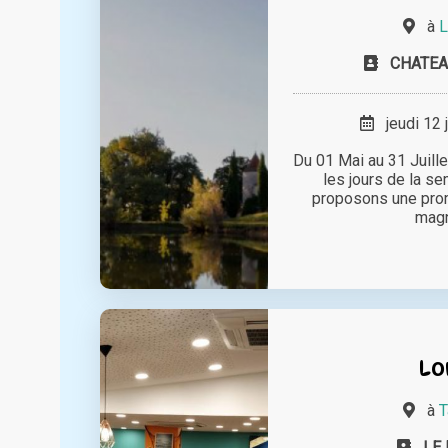
à
L
CHATE
jeudi 12 
Du 01 Mai au 31 Juill
les jours de la s
proposons une pro
magni
Lo
à
T
LE 