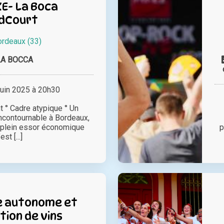
E- La Boca
dCourt
ordeaux (33)
LA BOCCA
juin 2025 à 20h30
t ° Cadre atypique ° Un
incontournable à Bordeaux,
n plein essor économique
p
est [...]
 autonome et
ion de vins