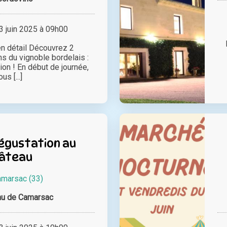
 juin 2025 à 09h00
n détail Découvrez 2
s du vignoble bordelais :
on ! En début de journée,
us [...]
dégustation au
âteau
marsac (33)
au de Camarsac