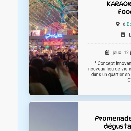
KARAOK
Foo
à
B
jeudi 12 
° Concept innovan
nouveau lieu de vie 
dans un quartier e
C’
Promenade
dégustat