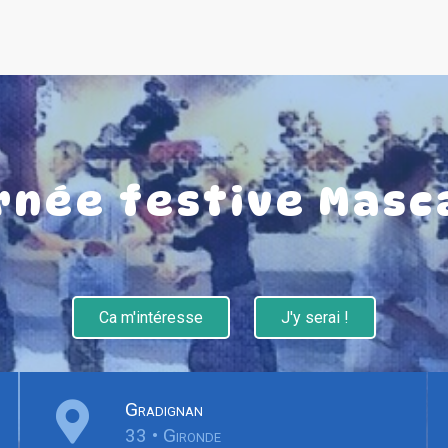
rnée festive Masc
Ca m'intéresse
J'y serai !
Gradignan
33 • Gironde