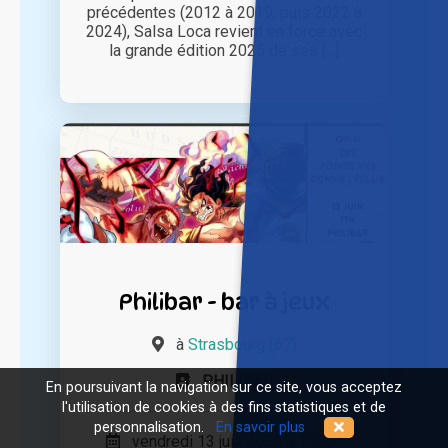
précédentes (2012 à 2019, puis 2022 à
2024), Salsa Loca revient en force avec
la grande édition 2025 de ses [...]
Philibar - bar à jeux
à
Strasbourg (67)
PHILIBAR
En poursuivant la navigation sur ce site, vous acceptez
l'utilisation de cookies à des fins statistiques et de
personnalisation.
En savoir plus
vendredi 13 juin 2025 à 19h00