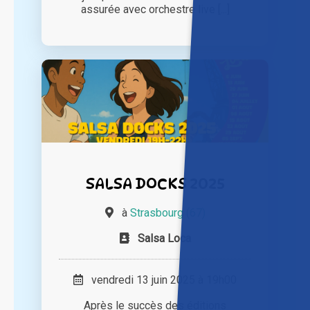
assurée avec orchestre live [...]
SALSA DOCKS 2025
à
Strasbourg (67)
Salsa Loca
vendredi 13 juin 2025 à 19h00
Après le succès des éditions