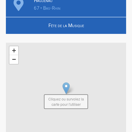
Haguenau
67 • Bas-Rhin
Fête de la Musique
+
−
Cliquez ou survolez la
carte pour l'utiliser