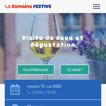
Visite de cave et
dégustation
Ca m'intéresse
J'y serai !
vendredi 13 juin 2025
de 10h00 à 18h00