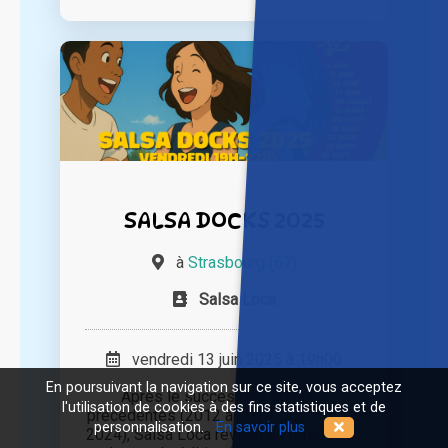
SALSA DOCKS 2025
à
Strasbourg (67)
Salsa Loca
vendredi 13 juin 2025 à 19h00
En poursuivant la navigation sur ce site, vous acceptez
Après le succès des éditions
l'utilisation de cookies à des fins statistiques et de
précédentes (2012 à 2019, puis 2022 à
personnalisation.
En savoir plus
2024), Salsa Loca revient en force avec