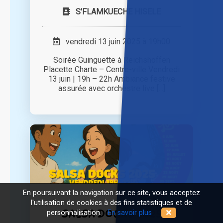
S'FLAMKUECHE HISELE
vendredi 13 juin 2025 à 19h00
Soirée Guinguette à Reichshoffen
Placette Charte – Centre-ville Vendredi
13 juin | 19h – 22h Ambiance festive
assurée avec orchestre live [...]
En poursuivant la navigation sur ce site, vous acceptez
l'utilisation de cookies à des fins statistiques et de
SALSA DOCKS 2025
personnalisation.
En savoir plus