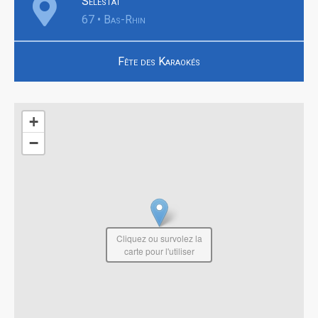
Sélestat
67 • Bas-Rhin
Fête des Karaokés
+
−
Cliquez ou survolez la
carte pour l'utiliser